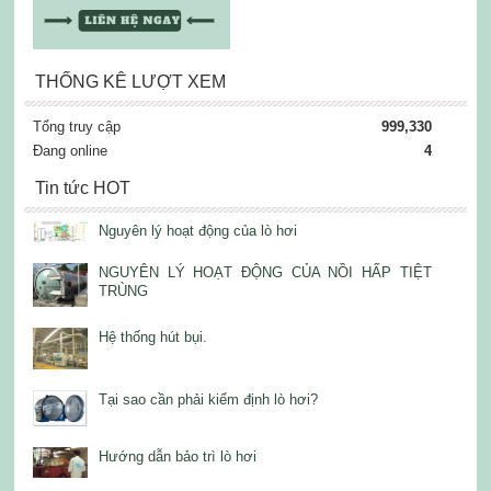
THỐNG KÊ LƯỢT XEM
Tổng truy cập
999,330
Đang online
4
Tin tức HOT
Nguyên lý hoạt động của lò hơi
NGUYÊN LÝ HOẠT ĐỘNG CỦA NỒI HẤP TIỆT
TRÙNG
Hệ thống hút bụi.
Tại sao cần phải kiểm định lò hơi?
Hướng dẫn bảo trì lò hơi