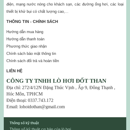
điện, mạng nước nóng cho khách sạn, các đường ống hơi, các loại
thiết bị khử bụi có chất lượng cao,...
THÔNG TIN - CHÍNH SÁCH
Hướng dẫn mua hàng
Hướng dẫn thanh toán
Phương thức giao nhận
Chính sách bảo mật thông tin
Chính sách đổi trả và hoàn tiền
LIÊN HỆ
CÔNG TY TNHH LÒ HƠI ĐỐT THAN
Địa chỉ: 272/4/12N Đặng Thúc Vịnh , Ấp 9, Đông Thạnh ,
Hóc Môn, TPHCM
Điện thoại: 0337.743.172
Email: lohoidothan@gmail.com
Thông số kỹ thuật
Thông số kỹ thuật cơ bản của lò hơi