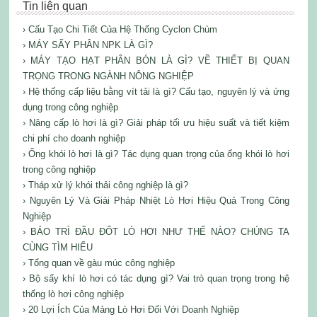
Tin liên quan
› Cấu Tạo Chi Tiết Của Hệ Thống Cyclon Chùm
› MÁY SẤY PHÂN NPK LÀ GÌ?
› MÁY TẠO HẠT PHÂN BÓN LÀ GÌ? VỀ THIẾT BỊ QUAN
TRỌNG TRONG NGÀNH NÔNG NGHIỆP
› Hệ thống cấp liệu bằng vít tải là gì? Cấu tạo, nguyên lý và ứng
dụng trong công nghiệp
› Nâng cấp lò hơi là gì? Giải pháp tối ưu hiệu suất và tiết kiệm
chi phí cho doanh nghiệp
› Ống khói lò hơi là gì? Tác dụng quan trọng của ống khói lò hơi
trong công nghiệp
› Tháp xử lý khói thải công nghiệp là gì?
› Nguyên Lý Và Giải Pháp Nhiệt Lò Hơi Hiệu Quả Trong Công
Nghiệp
› BẢO TRÌ ĐẦU ĐỐT LÒ HƠI NHƯ THẾ NÀO? CHÚNG TA
CÙNG TÌM HIỂU
› Tổng quan về gàu múc công nghiệp
› Bộ sấy khí lò hơi có tác dụng gì? Vai trò quan trọng trong hệ
thống lò hơi công nghiệp
› 20 Lợi Ích Của Mảng Lò Hơi Đối Với Doanh Nghiệp