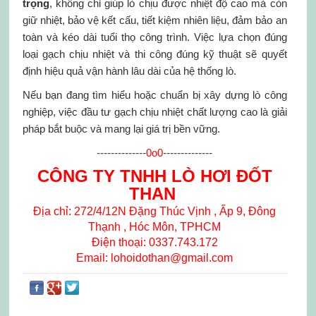
trọng
, không chỉ giúp lò chịu được nhiệt độ cao mà còn
giữ nhiệt, bảo vệ kết cấu, tiết kiệm nhiên liệu, đảm bảo an
toàn và kéo dài tuổi thọ công trình. Việc lựa chọn đúng
loại gạch chịu nhiệt và thi công đúng kỹ thuật sẽ quyết
định hiệu quả vận hành lâu dài của hệ thống lò.
Nếu bạn đang tìm hiểu hoặc chuẩn bị xây dựng lò công
nghiệp, việc đầu tư gạch chịu nhiệt chất lượng cao là giải
pháp bắt buộc và mang lại giá trị bền vững.
--------------
0o0
--------------
CÔNG TY TNHH LÒ HƠI ĐỐT
THAN
Địa chỉ: 272/4/12N Đặng Thúc Vịnh , Ấp 9, Đông
Thạnh , Hóc Môn, TPHCM
Điện thoại: 0337.743.172
Email: lohoidothan@gmail.com