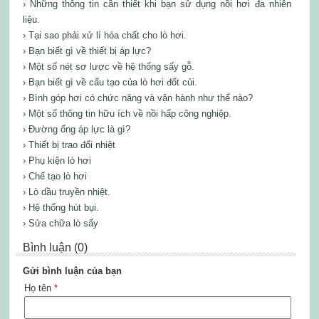
› Những thông tin cần thiết khi bạn sử dụng nồi hơi đa nhiên
liệu.
› Tại sao phải xử lí hóa chất cho lò hơi.
› Bạn biết gì về thiết bị áp lực?
› Một số nét sơ lược về hệ thống sấy gỗ.
› Bạn biết gì về cấu tạo của lò hơi đốt củi.
› Bình góp hơi có chức năng và vận hành như thế nào?
› Một số thông tin hữu ích về nồi hấp công nghiệp.
› Đường ống áp lực là gì?
› Thiết bị trao đổi nhiệt
› Phụ kiện lò hơi
› Chế tạo lò hơi
› Lò dầu truyền nhiệt.
› Hệ thống hút bụi.
› Sửa chữa lò sấy
Bình luận (0)
Gửi bình luận của bạn
Họ tên
*