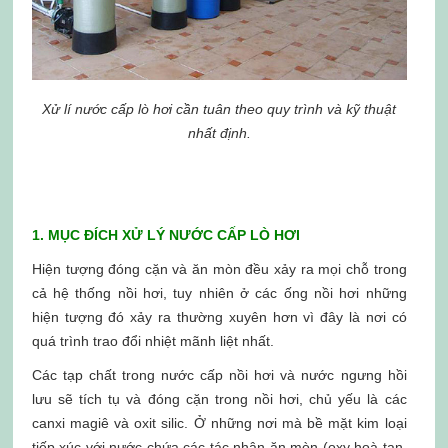
Xử lí nước cấp lò hơi cần tuân theo quy trình và kỹ thuật
nhất định.
1. MỤC ĐÍCH XỬ LÝ NƯỚC CẤP LÒ HƠI
Hiện tượng đóng cặn và ăn mòn đều xảy ra mọi chỗ trong
cả hệ thống nồi hơi, tuy nhiên ở các ống nồi hơi những
hiện tượng đó xảy ra thường xuyên hơn vì đây là nơi có
quá trình trao đổi nhiệt mãnh liệt nhất.
Các tạp chất trong nước cấp nồi hơi và nước ngưng hồi
lưu sẽ tích tụ và đóng cặn trong nồi hơi, chủ yếu là các
canxi magiê và oxit silic. Ở những nơi mà bề mặt kim loại
tiếp xúc với nước chứa các tác nhân ăn mòn (oxy hoà tan,