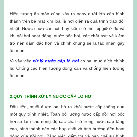
Hiện tượng ăn mòn cũng xảy ra ngay dưới lớp cặn hình
thành trên bề mặt kim loại là nơi diễn ra quá trình trao đổi
nhiệt. Nước chứa các axít hay kiềm có thể bị giữ ở đó và
khi nồi hơi hoạt động, nước bốc hơi, các chất axít và kiềm
trở nên đậm đặc hơn và chính chúng sẽ là tác nhân gây
ăn mòn.
Vì vậy việc
xử lý nước cấp lò hơi
có hai mục đích chính
là: Chống các hiện tượng đóng cặn và chống hiện tượng
ăn mòn.
2.QUY TRÌNH XỬ LÝ NƯỚC CẤP LÒ HƠI
Đầu tiên, muối được loại bỏ ra khỏi nước cấp thông qua
một quy trình nhiệt. Toàn bộ lượng nước cấp nồi hơi bốc
hơi sẽ làm cho nồng độ các chất có trong nước cấp tăng
cao, hình thành nên các hợp chất và ảnh hưởng đến hoạt
động của nồi hơi. Bằng việc kiểm tra và hạn chế sự hình