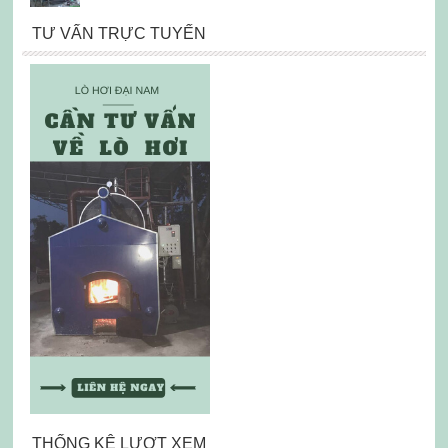
TƯ VẤN TRỰC TUYẾN
THỐNG KÊ LƯỢT XEM