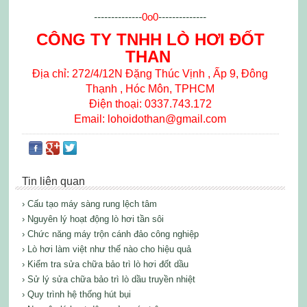
--------------
0o0
--------------
CÔNG TY TNHH LÒ HƠI ĐỐT
THAN
Địa chỉ: 272/4/12N Đặng Thúc Vịnh , Ấp 9, Đông
Thạnh , Hóc Môn, TPHCM
Điện thoại: 0337.743.172
Email: lohoidothan@gmail.com
Tin liên quan
› Cấu tạo máy sàng rung lệch tâm
› Nguyên lý hoạt động lò hơi tần sôi
› Chức năng máy trộn cánh đảo công nghiệp
› Lò hơi làm việt như thế nào cho hiệu quả
› Kiểm tra sửa chữa bảo trì lò hơi đốt dầu
› Sử lý sửa chữa bảo trì lò dầu truyền nhiệt
› Quy trình hệ thống hút bụi