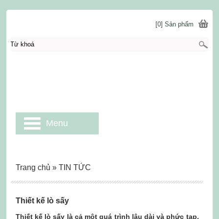
[0] Sản phẩm
Menu
Trang chủ
»
TIN TỨC
Thiết kế lò sấy
Thiết kế lò sấy là cả một quá trình lâu dài và phức tạp.