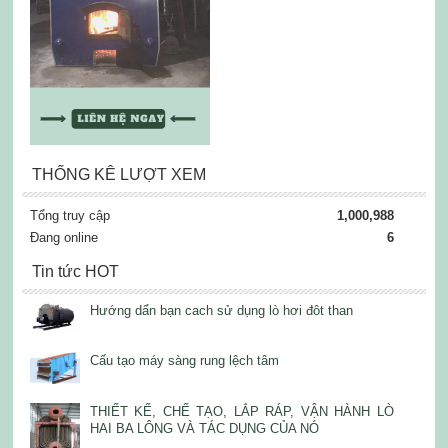
THỐNG KÊ LƯỢT XEM
Tổng truy cập
1,000,988
Đang online
6
Tin tức HOT
Hướng dẩn bạn cach sử dụng lò hơi đôt than
Cấu tạo máy sàng rung lệch tâm
THIẾT KẾ, CHẾ TẠO, LẮP RÁP, VẬN HÀNH LÒ
HAI BA LÔNG VÀ TÁC DỤNG CỦA NÓ