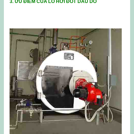
3. ƯU ĐIỂM CỦA LÒ HƠI ĐỐT DẦU DO