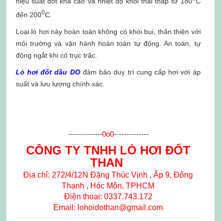
hiệu suất đốt khá cao và nhiệt độ khói thải thấp từ 180
C
0
đến 200
C.
Loại lò hơi này hoàn toàn không có khói bụi, thân thiện với
môi trường và vận hành hoàn toàn tự động. An toàn, tự
động ngắt khi có trục trặc.
Lò hơi đốt dầu DO
đảm bảo duy trì cung cấp hơi với áp
suất và lưu lượng chính xác.
--------------
0o0
--------------
CÔNG TY TNHH LÒ HƠI ĐỐT
THAN
Địa chỉ: 272/4/12N Đặng Thúc Vịnh , Ấp 9, Đông
Thạnh , Hóc Môn, TPHCM
Điện thoại: 0337.743.172
Email: lohoidothan@gmail.com