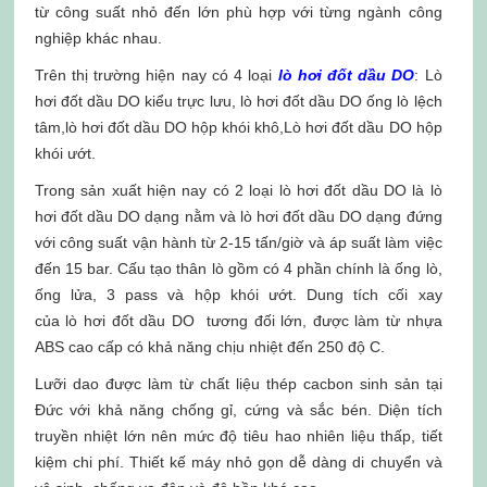
từ công suất nhỏ đến lớn phù hợp với từng ngành công
nghiệp khác nhau.
Trên thị trường hiện nay có 4 loại
lò
hơi đốt dầu DO
: Lò
hơi đốt dầu DO kiểu trực lưu, lò hơi đốt dầu DO ống lò lệch
tâm,lò hơi đốt dầu DO hộp khói khô,Lò hơi đốt dầu DO hộp
khói ướt.
Trong sản xuất hiện nay có 2 loại lò hơi đốt dầu DO là lò
hơi đốt dầu DO dạng nằm và lò hơi đốt dầu DO dạng đứng
với công suất vận hành từ 2-15 tấn/giờ và áp suất làm việc
đến 15 bar. Cấu tạo thân lò gồm có 4 phần chính là ống lò,
ống lửa, 3 pass và hộp khói ướt. Dung tích cối xay
của lò hơi đốt dầu DO tương đối lớn, được làm từ nhựa
ABS cao cấp có khả năng chịu nhiệt đến 250 độ C.
Lưỡi dao được làm từ chất liệu thép cacbon sinh sản tại
Đức với khả năng chống gỉ, cứng và sắc bén. Diện tích
truyền nhiệt lớn nên mức độ tiêu hao nhiên liệu thấp, tiết
kiệm chi phí. Thiết kế máy nhỏ gọn dễ dàng di chuyển và