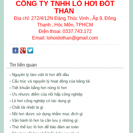
CÔNG TY TNHH LÒ HƠI ĐỐT
THAN
Địa chỉ: 272/4/12N Đặng Thúc Vịnh , Ấp 9, Đông
Thạnh , Hóc Môn, TPHCM
Điện thoại: 0337.743.172
Email: lohoidothan@gmail.com
Tin liên quan
› Nguyên lý làm việt lò hơi đốt dầu
› Cấu trúc và nguyên lý hoạt động của băng tải
› Tiệt khuẩn bằng hơi nóng lò hơi
› Ưu nhược điểm của nồi hấp công nghiệp
› Lò hơi công nghiệp có tác dụng gì
› Chất tải nhiệt là gì
› Nồi hơi được sử dụng nhằm mục đích gì
› Vận hành lò hơi ta cần lưu ý những gì
› Thử thể lực lò hơi để bảo đảm an toàn