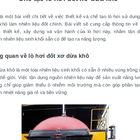
à một bài viết chi tiết về việc thiết kế và chế tạo lò hơi sử dụn
khô làm nhiên liệu đốt chính. Bài viết sẽ cung cấp thông tin về
 thiết kế, xây dựng và vận hành của lò hơi này, nhằm tận 
 nhiên liệu sinh khối sẵn có để tạo ra năng lượng.
g quan về lò hơi đốt xơ dừa khô
a khô là một loại nhiên liệu sinh khối có sẵn ở nhiều vùng trồng
 thế giới. Việc tận dụng nguồn nhiên liệu này để sản xuất năng l
g chỉ giúp giảm thiểu ô nhiễm môi trường mà còn góp phần tạ
n nhiệt năng giá rẻ và bền vững.