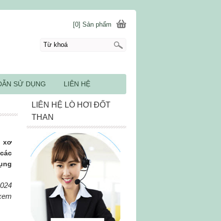
[0] Sản phẩm
DẪN SỬ DỤNG
LIÊN HỆ
LIÊN HỆ LÒ HƠI ĐỐT
THAN
g xơ
 các
dụng
2024
 xem