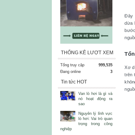
Đây l
dừa 
bước
nguồn
THỐNG KÊ LƯỢT XEM
Tổn
Tổng truy cập
999,535
Xơ dừ
Đang online
3
trên
Tin tức HOT
khôn
nguồ
Van lò hơi là gì và
nó hoạt động ra
sao
Nguyên lý lỉnh vực
lò hơi: Vai trò quan
trọng trong công
nghiệp