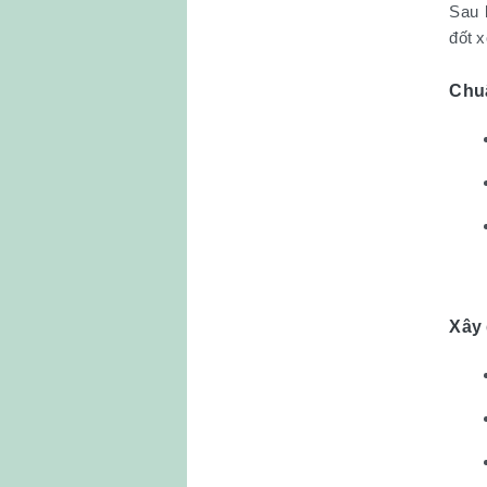
Sau 
đốt 
Chuẩ
Xây 