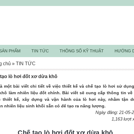
SẢN PHẨM
TIN TỨC
THÔNG SỐ KỸ THUẬT
HƯỚNG 
g chủ
»
TIN TỨC
tạo lò hơi đốt xơ dừa khô
à một bài viết chi tiết về việc thiết kế và chế tạo lò hơi sử dụn
khô làm nhiên liệu đốt chính. Bài viết sẽ cung cấp thông tin về
 thiết kế, xây dựng và vận hành của lò hơi này, nhằm tận 
n nhiên liệu sinh khối sẵn có để tạo ra năng lượng.
Ngày đăng: 21-05-
1,163 lượt
Chế tạo lò hơi đốt xơ dừa khô