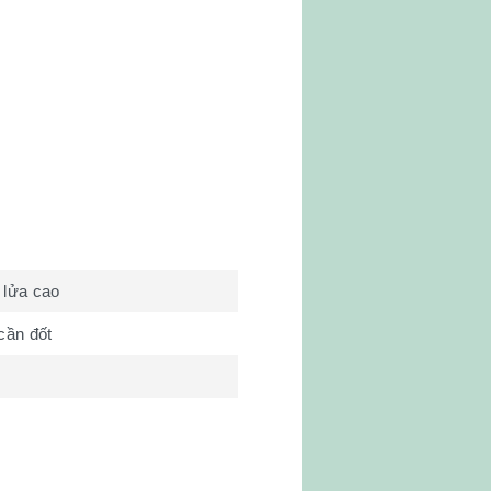
 lửa cao
cần đốt