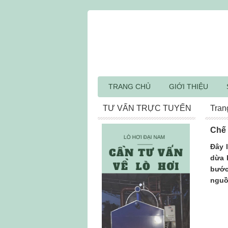
TRANG CHỦ
GIỚI THIỆU
TƯ VẤN TRỰC TUYẾN
Tran
Chế 
Đây l
dừa 
bước
nguồ