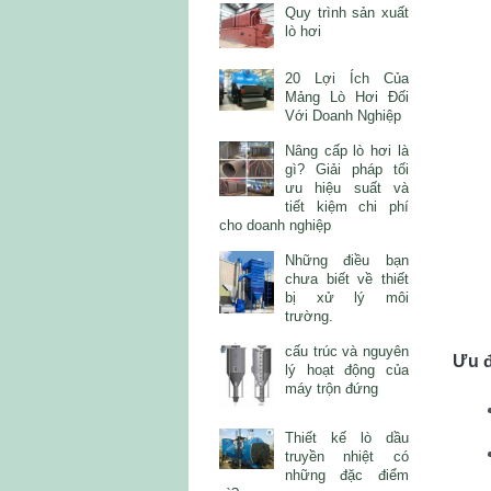
Quy trình sản xuất
lò hơi
20 Lợi Ích Của
Mảng Lò Hơi Đối
Với Doanh Nghiệp
Nâng cấp lò hơi là
gì? Giải pháp tối
ưu hiệu suất và
tiết kiệm chi phí
cho doanh nghiệp
Những điều bạn
chưa biết về thiết
bị xử lý môi
trường.
cấu trúc và nguyên
Ưu đ
lý hoạt động của
máy trộn đứng
Thiết kế lò dầu
truyền nhiệt có
những đặc điểm