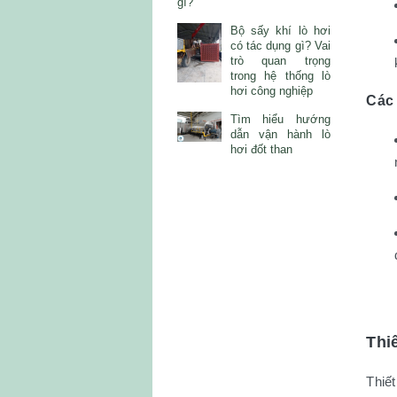
gì?
Bộ sấy khí lò hơi
có tác dụng gì? Vai
trò quan trọng
trong hệ thống lò
hơi công nghiệp
Các 
Tìm hiểu hướng
dẫn vận hành lò
hơi đốt than
Thi
Thiế