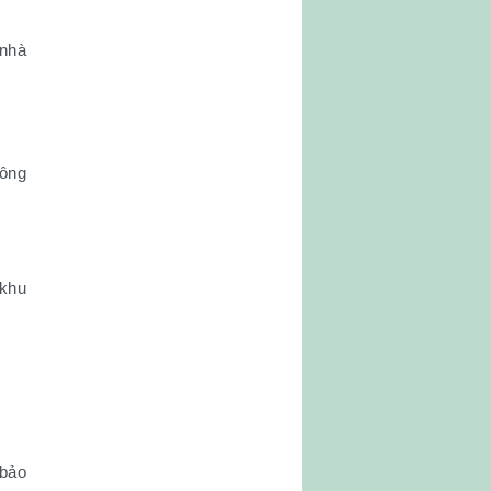
 nhà
công
 khu
 bảo