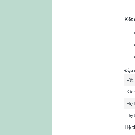
Kết 
Đặc 
Vật 
Kíc
Hệ t
Hệ 
Hệ t