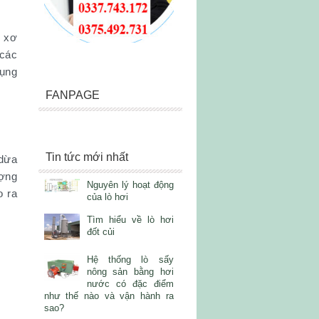
g xơ
 các
dụng
FANPAGE
Tin tức mới nhất
 dừa
ượng
Nguyên lý hoạt động
o ra
của lò hơi
Tìm hiểu về lò hơi
đốt củi
Hệ thống lò sấy
nông sản bằng hơi
nước có đặc điểm
như thế nào và vận hành ra
sao?