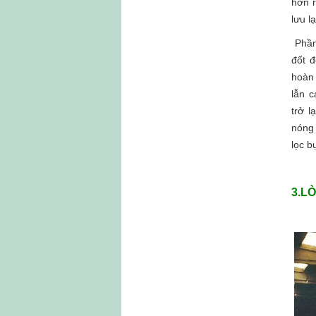
hơn r
lưu l
Phần 
đốt đ
hoàn 
lẫn 
trở l
nóng 
lọc b
3.L