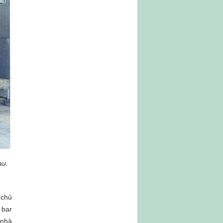
au.
 chủ
 bar
 nhà