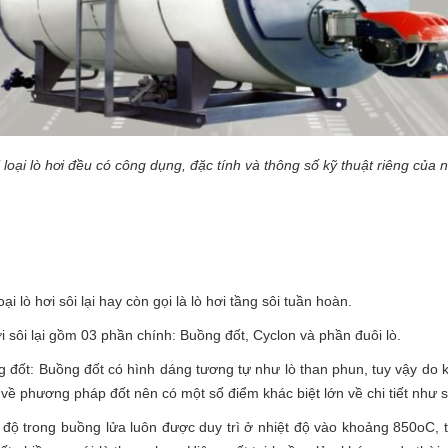
 loại lò hơi đều có công dụng, đặc tính và thông số kỹ thuật riêng của n
oại lò hơi sôi lại hay còn gọi là lò hơi tầng sôi tuần hoàn.
i sôi lại gồm 03 phần chính: Buồng đốt, Cyclon và phần đuôi lò.
 đốt: Buồng đốt có hình dáng tương tự như lò than phun, tuy vậy do 
về phương pháp đốt nên có một số điểm khác biệt lớn về chi tiết như 
 độ trong buồng lửa luôn được duy trì ở nhiệt độ vào khoảng 850oC, 