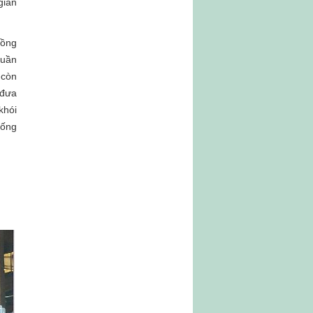
gian
uồng
tuần
 còn
 đưa
khói
hống