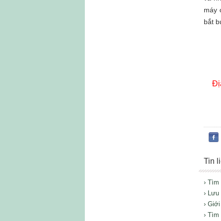
máy c
bắt 
Đị
Tin 
› Tìm
› Lưu
› Giới
› Tìm 