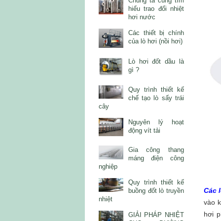
Chúng ta cùng tìm
hiểu trao đổi nhiệt
hơi nước
Các thiết bị chính
của lò hơi (nồi hơi)
Lò hơi đốt dầu là
gì ?
Quy trình thiết kế
chế tạo lò sấy trái
cây
Nguyên lý hoạt
động vít tải
Gia công thang
máng điện công
nghiệp
Quy trình thiết kế
Các l
buồng đốt lò truyền
nhiệt
vào k
hơi 
GIẢI PHÁP NHIỆT