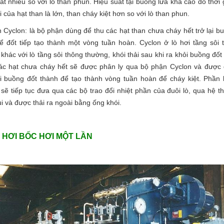
ất nhiều so với lò than phun. Hiệu suất tại buồng lửa khá cao do thời 
ại của hạt than là lớn, than cháy kiệt hơn so với lò than phun.
Cyclon: là bộ phận dùng để thu các hạt than chưa cháy hết trở lại b
ể đốt tiếp tạo thành một vòng tuần hoàn. Cyclon ở lò hơi tầng sôi 
khác với lò tầng sôi thông thường, khói thải sau khi ra khỏi buồng đốt
các hạt chưa cháy hết sẽ được phân ly qua bộ phận Cyclon và được
ại buồng đốt thành để tạo thành vòng tuần hoàn để cháy kiệt. Phần 
sẽ tiếp tục đưa qua các bộ trao đổi nhiệt phần của đuôi lò, qua hệ t
ụi và được thải ra ngoài bằng ống khói.
Ò HƠI BỐC HƠI MỘT LẦN