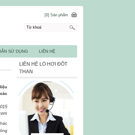
[0] Sản phẩm
DẪN SỬ DỤNG
LIÊN HỆ
LIÊN HỆ LÒ HƠI ĐỐT
THAN
liệu
 các
2015
 xem
khác
công