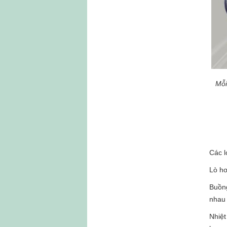
Mỗi
Các l
Lò hơ
Buồng
nhau 
Nhiệt