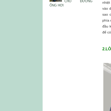
CHO ĐƯỜNG
nhiệt
ỐNG HƠI
vào d
sao c
phía 
đầu k
để có
2.LÒ