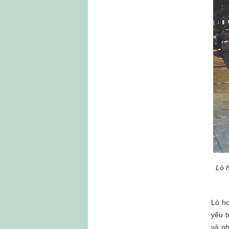
Lò 
Lò hơ
yếu t
và nh