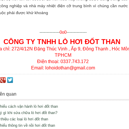
ông nghiệp và nhà máy nhiệt điện cỡ trung bình vì chúng cần nước
buộc phải được khử khoáng
--------------
0o0
--------------
CÔNG TY TNHH LÒ HƠI ĐỐT THAN
a chỉ: 272/4/12N Đặng Thúc Vịnh , Ấp 9, Đông Thạnh , Hóc Mô
TPHCM
Điện thoại: 0337.743.172
Email: lohoidothan@gmail.com
liên quan
 hiểu cách vận hành lò hơi đốt than
 ý gì khi sửa chữa lò hơi đốt than?
 thiệu các loại lò hơi đốt than
hiểu thông tin về nồi hơi đốt than