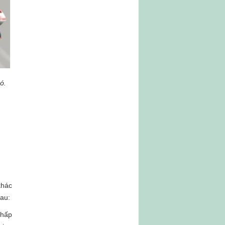
ó.
khác
sau:
thấp