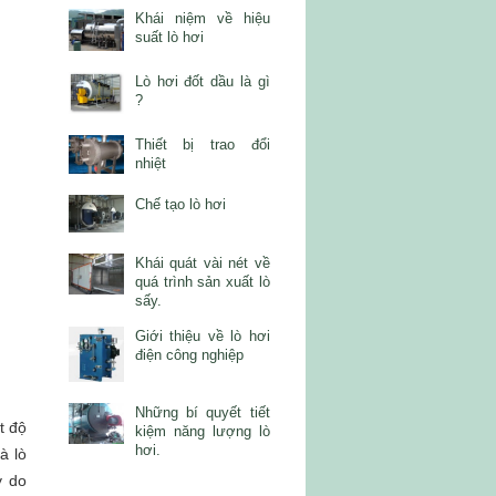
Khái niệm về hiệu
suất lò hơi
Lò hơi đốt dầu là gì
?
Thiết bị trao đổi
nhiệt
Chế tạo lò hơi
Khái quát vài nét về
quá trình sản xuất lò
sấy.
Giới thiệu về lò hơi
điện công nghiệp
Những bí quyết tiết
t độ
kiệm năng lượng lò
hơi.
à lò
y do