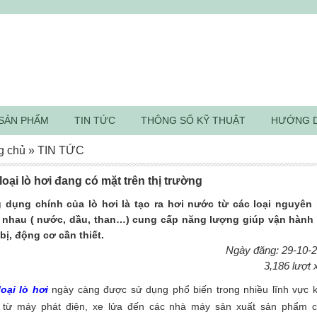
SẢN PHẨM
TIN TỨC
THÔNG SỐ KỸ THUẬT
HƯỚNG 
g chủ
»
TIN TỨC
loại lò hơi đang có mặt trên thị trường
 dụng chính của lò hơi là tạo ra hơi nước từ các loại nguyên 
 nhau ( nước, dầu, than…) cung cấp năng lượng giúp vận hành
 bị, động cơ cần thiết.
Ngày đăng: 29-10-
3,186 lượt
oại lò hơi
ngày càng được sử dụng phổ biến trong nhiều lĩnh vực 
 từ máy phát điện, xe lửa đến các nhà máy sản xuất sản phẩm 