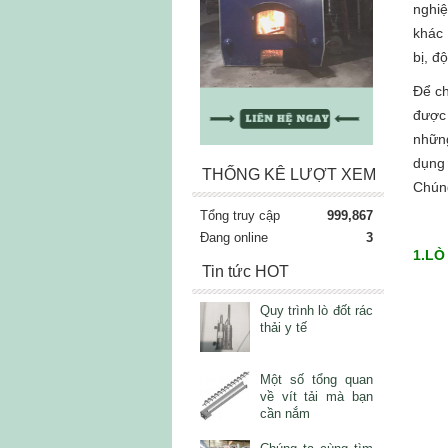
nghiệ
khác 
bị, đ
Để ch
được 
những
dụng 
THỐNG KÊ LƯỢT XEM
Chúng
Tổng truy cập
999,867
Đang online
3
1.LÒ
Tin tức HOT
Quy trình lò đốt rác
thải y tế
Một số tổng quan
về vít tải mà bạn
cần nắm