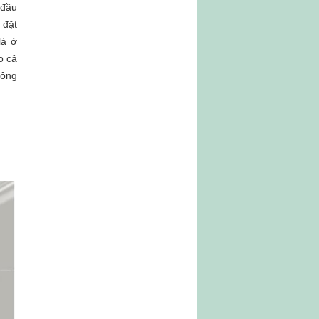
 đầu
 đặt
là ở
o cả
hông