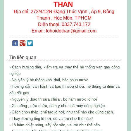
THAN
Địa chỉ: 272/4/12N Đặng Thúc Vịnh , Ấp 9, Đông
Thạnh , Hóc Môn, TPHCM
Điện thoại: 0337.743.172
Email: lohoidothan@gmail.com
Tin liên quan
› Cách hướng dẫn, kiểm tra và thay thế hệ thống van gas công
nghiệp
› Nguyên lý hệ thống khói thải, béc phun nước
› Hướng dẫn vận hành và bảo trì sửa chữa, hệ thống tủ điện và
đầu đốt gas
› Nguyên lý ,bảo trì sửa chữa , bộ hâm nước lò hơi
› Gia công , sửa chữa, dầm y cho nhà máy công nghiệp.
› Cách chọn thép, chế tạo lò hơi, như thế nào cho đúng cách.
› Thay đường ống lò hơi, có vai trò như thế nào?
› Lò hâm nhiệt nóng, sấy bột sắn, vai trò như thế nào