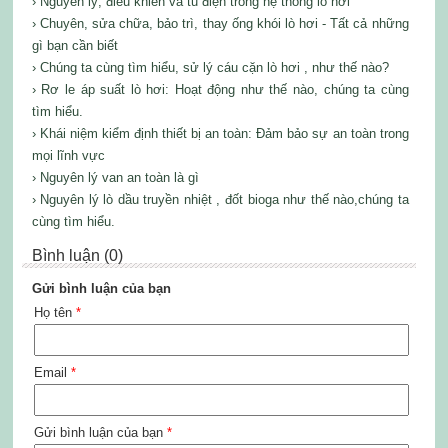
› Nguyên lý, điều khiển và tủ điện trong hệ thống lò hơi
› Chuyên, sửa chữa, bảo trì, thay ống khói lò hơi - Tất cả những
gì bạn cần biết
› Chúng ta cùng tìm hiểu, sử lý cáu cặn lò hơi , như thế nào?
› Rơ le áp suất lò hơi: Hoạt động như thế nào, chúng ta cùng
tìm hiểu.
› Khái niệm kiểm định thiết bị an toàn: Đảm bảo sự an toàn trong
mọi lĩnh vực
› Nguyên lý van an toàn là gì
› Nguyên lý lò dầu truyền nhiệt , đốt bioga như thế nào,chúng ta
cùng tìm hiểu.
Bình luận (0)
Gửi bình luận của bạn
Họ tên
*
Email
*
Gửi bình luận của bạn
*