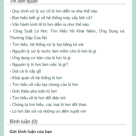
Tin liên quan
› Quy trình sử lý sự cố lò hơi diễn ra như thế nào.
› Bạn hiểu biết gì về hệ thống máy sấy bột cá?
› Vận hành kinh tế lò hơi diễn ra như thế nào.
› Công Suất Lò Hơi: Tìm Hiểu Về Khái Niệm, Ứng Dụng và
Thường Gặp Của Nó
› Tìm hiểu ,hệ thống xử lý bụi bằng túi vải
› Nguyên lý sử lý nước làm mềm cho lò hơi là gì
› Ứng dụng cơ bản của lò hơi là gì
› Nguyên lý lò hơi làm việc là gì?
› Giá cả lò sấy gỗ
› Khái quát về hệ thống lò hơi
› Tìm hiểu về cấu tạo chung của lò hơi.
› Giới thiệu phụ kiện lò hơi
› Tìm hiểu về lò hơi đốt điện trở
› Chúng ta tìm hiểu, các loại lò hơi đốt than.
› Lò hơi tần sôi và những ưu đểm tuyệt vời
Bình luận (0)
Gửi bình luận của bạn