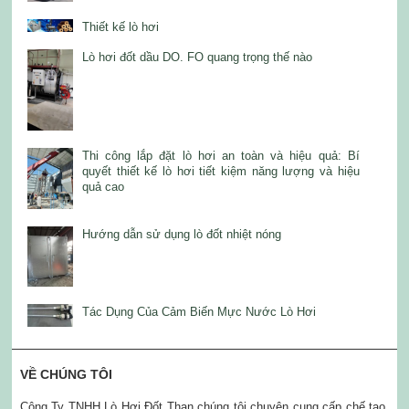
Thiết kế lò hơi
Lò hơi đốt dầu DO. FO quang trọng thế nào
Thi công lắp đặt lò hơi an toàn và hiệu quả: Bí
quyết thiết kế lò hơi tiết kiệm năng lượng và hiệu
quả cao
Hướng dẫn sử dụng lò đốt nhiệt nóng
Tác Dụng Của Cảm Biến Mực Nước Lò Hơi
VỀ CHÚNG TÔI
Công Ty TNHH Lò Hơi Đốt Than chúng tôi chuyên cung cấp chế tạo,