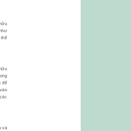
 hữu
 như
 thể
 hữu
rong
t để
 vào
 các
u và