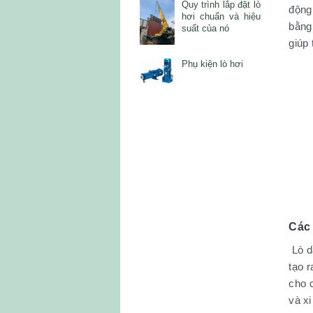
Quy trình lắp đặt lò
động
hơi chuẩn và hiệu
bằng
suất của nó
giúp 
Phụ kiện lò hơi
Các 
Lò d
tạo 
cho 
và x