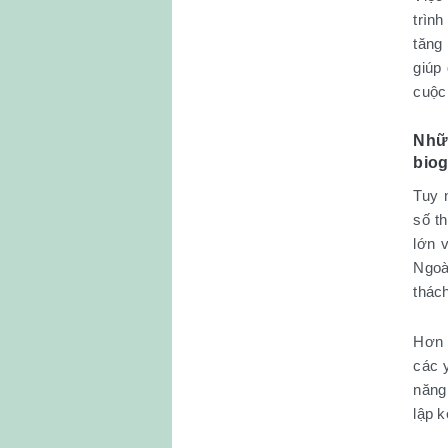
trìn
tăng
giúp
cuộc
Nhữn
bio
Tuy 
số t
lớn 
Ngoà
thác
Hơn 
các 
năng
lập k