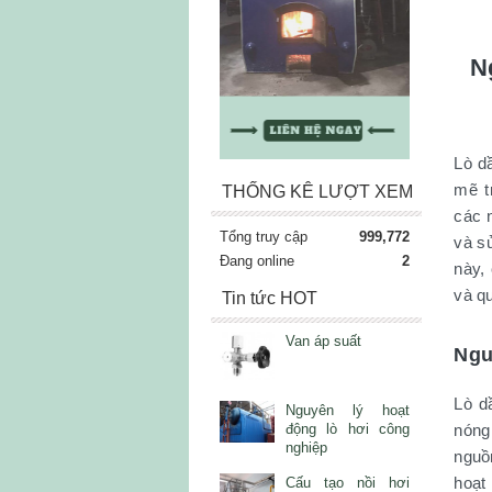
N
Lò dầ
mẽ t
THỐNG KÊ LƯỢT XEM
các 
Tổng truy cập
999,772
và s
Đang online
2
này,
và qu
Tin tức HOT
Van áp suất
Ngu
Lò d
Nguyên lý hoạt
nóng
động lò hơi công
nghiệp
nguồ
hoạt
Cấu tạo nồi hơi