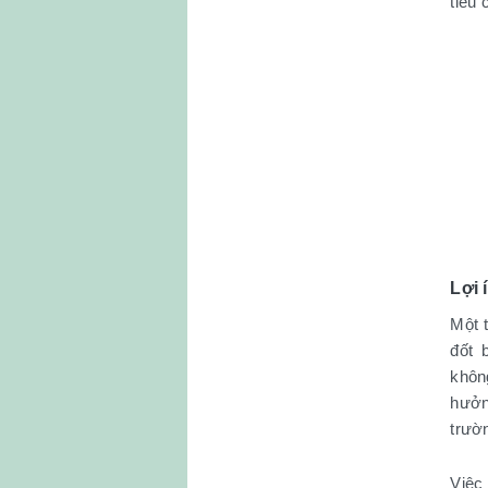
tiêu
Lợi 
Một 
đốt 
khôn
hưởn
trườ
Việc