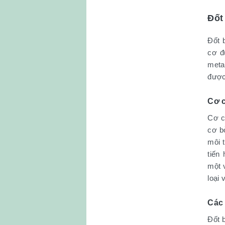
Đốt
Đốt 
cơ đ
metan
được 
Cơ c
Cơ c
cơ bở
môi t
tiến
một 
loại 
Các
Đốt 