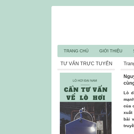
TRANG CHỦ
GIỚI THIỆU
TƯ VẤN TRỰC TUYẾN
Tran
Nguy
cùng
Lò d
mạnh
của 
xuất
bài 
truy