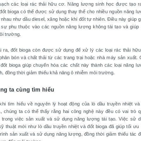
sạch các loại rác thải hữu cơ. Năng lượng sinh học được tạo r
 đốt bioga có thể được sử dụng thay thế cho nhiều nguồn năng l
 nhau như dầu diesel, xăng hoặc khí đốt tự nhiên. Điều này giúp 
u sự phụ thuộc vào các nguồn năng lượng không tái tạo và giúp
ôi trường.
i ra, đốt bioga còn được sử dụng để xử lý các loại rác thải hữ
phân bón và chất thải từ các trang trại hoặc nhà máy sản xuất.
h đốt bioga giúp chuyển hóa các chất này thành các loại năng l
ch, đồng thời giảm thiểu khả năng ô nhiễm môi trường.
ng ta cùng tìm hiểu
khi tìm hiểu về nguyên lý hoạt động của lò dầu truyền nhiệt và
a, chúng ta có thể thấy rằng hai công nghệ này đều có vai trò 
g trong việc sản xuất và sử dụng năng lượng tái tạo. Việc sử 
kỹ thuật mới như lò dầu truyền nhiệt và đốt bioga đã giúp tối ưu
trình sản xuất và sử dụng năng lượng, đồng thời giảm thiểu tác 