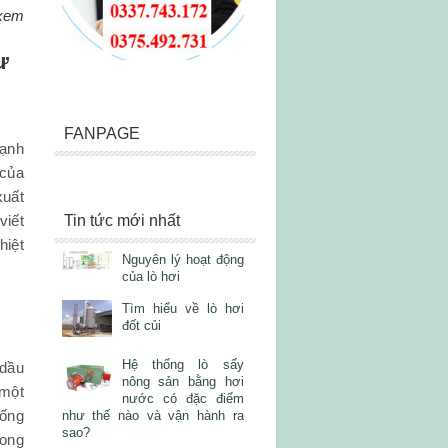
 xem
ư
FANPAGE
mạnh
 của
xuất
viết
Tin tức mới nhất
hiệt
Nguyên lý hoạt động
của lò hơi
Tìm hiểu về lò hơi
đốt củi
Hệ thống lò sấy
 dầu
nông sản bằng hơi
 một
nước có đặc điểm
hống
như thế nào và vận hành ra
sao?
rong