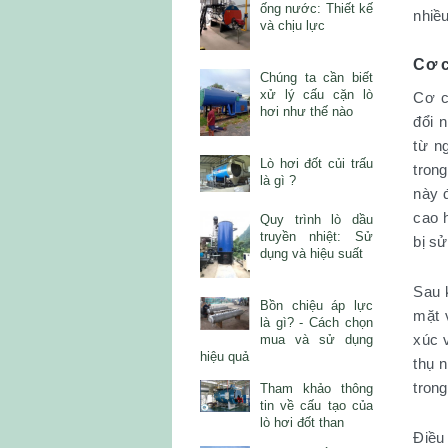
ống nước: Thiết kế
nhiề
và chịu lực
Cơ c
Chúng ta cần biết
xử lý cấu cặn lò
Cơ c
hơi như thế nào
đổi 
từ n
Lò hơi đốt củi trấu
tron
là gì ?
này đ
cao h
Quy trình lò dầu
truyền nhiệt: Sử
bị sử
dụng và hiệu suất
Sau 
Bồn chiệu áp lực
mặt 
là gì? - Cách chọn
xúc v
mua và sử dụng
hiệu quả
thụ 
trong
Tham khảo thông
tin về cấu tạo của
lò hơi đốt than
Điều