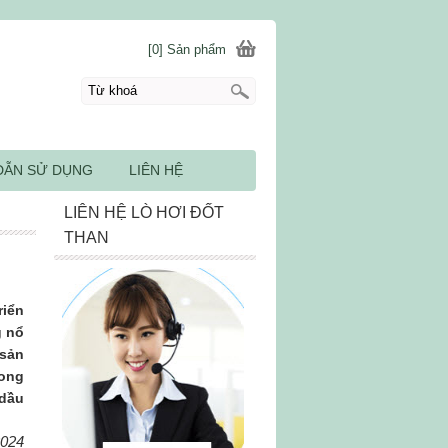
[0] Sản phẩm
DẪN SỬ DỤNG
LIÊN HỆ
LIÊN HỆ LÒ HƠI ĐỐT
THAN
riển
g nổ
 sản
rong
 dầu
2024