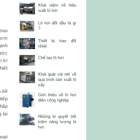
Khái niệm về hiệu
suất lò hơi
Lò hơi đốt dầu là gì
?
trao
 bơm
Thiết bị trao đổi
lạnh
nhiệt
nước
Chế tạo lò hơi
 trí
hiết
Khái quát vài nét về
quá trình sản xuất lò
sấy.
a bề
Giới thiệu về lò hơi
tiếp
điện công nghiệp
 hấp
 lại
Những bí quyết tiết
kiệm năng lượng lò
hơi.
hoạt