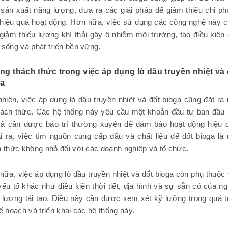
h sản xuất năng lượng, đưa ra các giải pháp để giảm thiểu chi ph
 hiệu quả hoạt động. Hơn nữa, việc sử dụng các công nghệ này 
 giảm thiểu lượng khí thải gây ô nhiễm môi trường, tạo điều kiện
 sống và phát triển bền vững.
g thách thức trong việc áp dụng lò dầu truyền nhiệt và 
ga
nhiên, việc áp dụng lò dầu truyền nhiệt và đốt bioga cũng đặt ra
hách thức. Các hệ thống này yêu cầu một khoản đầu tư ban đầu
và cần được bảo trì thường xuyên để đảm bảo hoạt động hiệu 
i ra, việc tìm nguồn cung cấp dầu và chất liệu để đốt bioga là
h thức không nhỏ đối với các doanh nghiệp và tổ chức.
nữa, việc áp dụng lò dầu truyền nhiệt và đốt bioga còn phụ thuộc
yếu tố khác như điều kiện thời tiết, địa hình và sự sẵn có của n
 lượng tái tạo. Điều này cần được xem xét kỹ lưỡng trong quá t
ế hoạch và triển khai các hệ thống này.