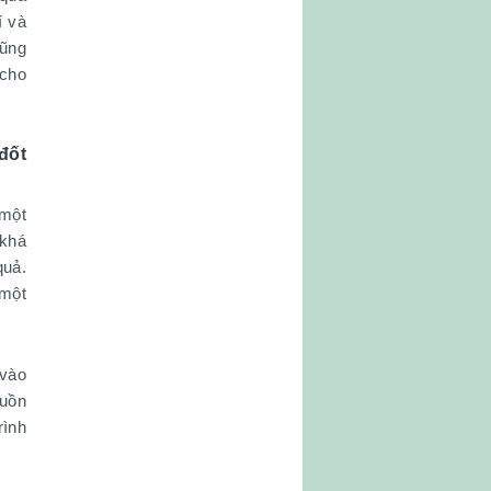
í và
cũng
 cho
đốt
 một
 khá
quả.
 một
 vào
guồn
rình