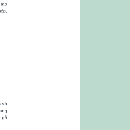
 tạo
hép,
p và
dụng
t gỗ