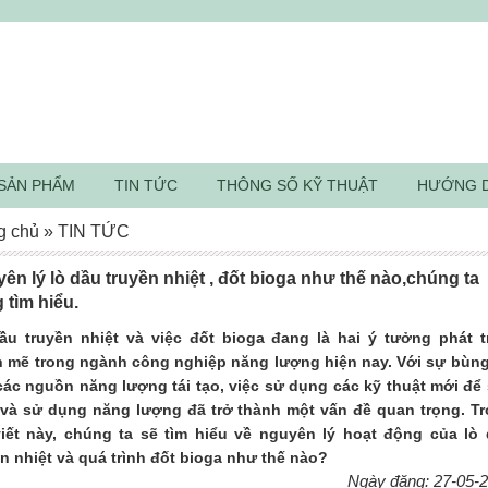
SẢN PHẨM
TIN TỨC
THÔNG SỐ KỸ THUẬT
HƯỚNG 
g chủ
»
TIN TỨC
ên lý lò dầu truyền nhiệt , đốt bioga như thế nào,chúng ta
 tìm hiểu.
ầu truyền nhiệt và việc đốt bioga đang là hai ý tưởng phát t
 mẽ trong ngành công nghiệp năng lượng hiện nay. Với sự bùn
các nguồn năng lượng tái tạo, việc sử dụng các kỹ thuật mới để
 và sử dụng năng lượng đã trở thành một vấn đề quan trọng. T
viết này, chúng ta sẽ tìm hiểu về nguyên lý hoạt động của lò
ền nhiệt và quá trình đốt bioga như thế nào?
Ngày đăng: 27-05-