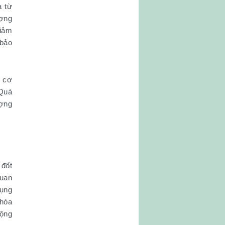
a từ
ượng
giảm
 bảo
u cơ
 Quá
ượng
 đốt
quan
dụng
 hóa
động