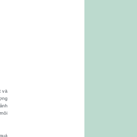
t và
ượng
 ảnh
 môi
 quá