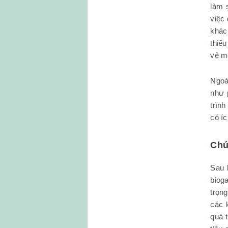
làm 
việc
khác
thiể
vệ m
Ngoà
như 
trìn
có í
Chú
Sau 
biog
trọn
các 
quá 