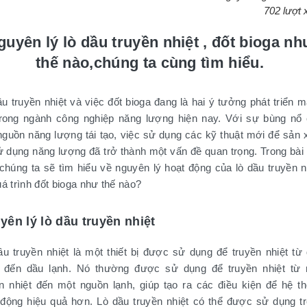
702 lượt
guyên lý lò dầu truyền nhiệt , đốt bioga nh
thế nào,chúng ta cùng tìm hiểu.
u truyền nhiệt và việc đốt bioga đang là hai ý tưởng phát triển 
rong ngành công nghiệp năng lượng hiện nay. Với sự bùng nổ
nguồn năng lượng tái tạo, việc sử dụng các kỹ thuật mới để sản 
ử dụng năng lượng đã trở thành một vấn đề quan trọng. Trong bài 
 chúng ta sẽ tìm hiểu về nguyên lý hoạt động của lò dầu truyền n
á trình đốt bioga như thế nào?
yên lý lò dầu truyền nhiệt
ầu truyền nhiệt là một thiết bị được sử dụng để truyền nhiệt từ
 đến dầu lạnh. Nó thường được sử dụng để truyền nhiệt từ
n nhiệt đến một nguồn lạnh, giúp tạo ra các điều kiện để hệ t
 động hiệu quả hơn. Lò dầu truyền nhiệt có thể được sử dụng t