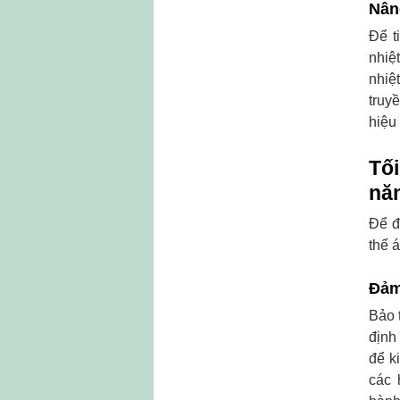
Nân
Để t
nhiệ
nhiệ
truy
hiệu 
Tố
nă
Để đ
thể 
Đảm
Bảo 
định
để k
các 