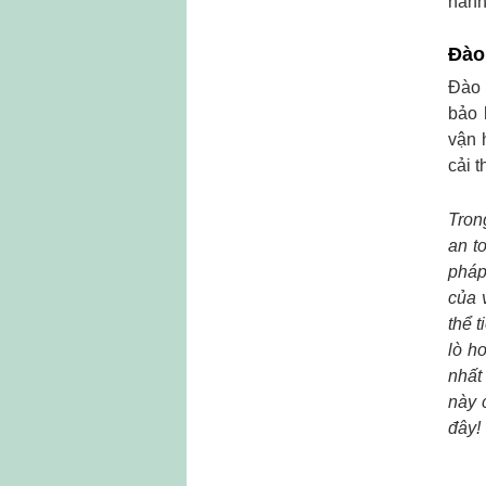
hành
Đào
Đào 
bảo 
vận 
cải 
Trong
an t
pháp
của 
thể 
lò h
nhất
này 
đây!