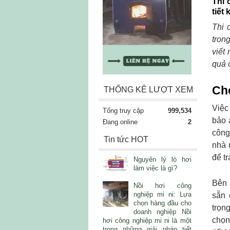
Thi 
tiết
Thi 
tron
viết
quả 
Chọ
THỐNG KÊ LƯỢT XEM
Việc
Tổng truy cập
999,534
bảo 
Đang online
2
công
Tin tức HOT
nhà 
để t
Nguyên lý lò hơi
làm việc là gì?
Bên 
Nồi hơi công
nghiệp mi ni: Lựa
sẵn 
chọn hàng đầu cho
trọn
doanh nghiệp Nồi
chọn
hơi công nghiệp mi ni là một
trong những giải pháp tiết