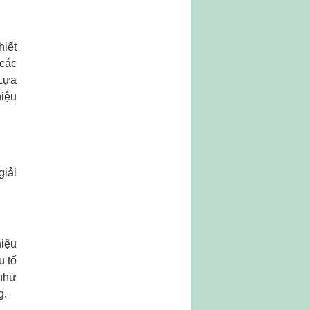
hiết
 các
 Lựa
hiệu
giải
hiệu
u tố
 như
g.