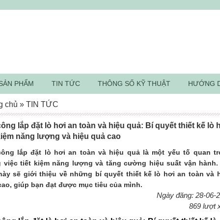
SẢN PHẨM
TIN TỨC
THÔNG SỐ KỸ THUẬT
HƯỚNG 
g chủ
»
TIN TỨC
công lắp đặt lò hơi an toàn và hiệu quả: Bí quyết thiết kế lò 
 kiệm năng lượng và hiệu quả cao
công lắp đặt lò hơi an toàn và hiệu quả là một yếu tố quan t
g việc tiết kiệm năng lượng và tăng cường hiệu suất vận hành.
 này sẽ giới thiệu về những bí quyết thiết kế lò hơi an toàn và 
cao, giúp bạn đạt được mục tiêu của mình.
Ngày đăng: 28-06-
869 lượt