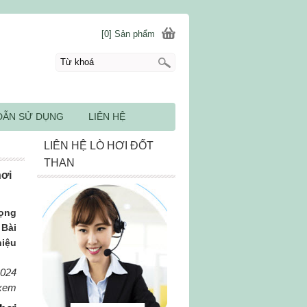
[0] Sản phẩm
DẪN SỬ DỤNG
LIÊN HỆ
LIÊN HỆ LÒ HƠI ĐỐT
THAN
hơi
rọng
 Bài
hiệu
2024
 xem