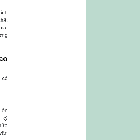
cách
thất
 mặt
ường
ao
n có
g ổn
h kỳ
chữa
 vận