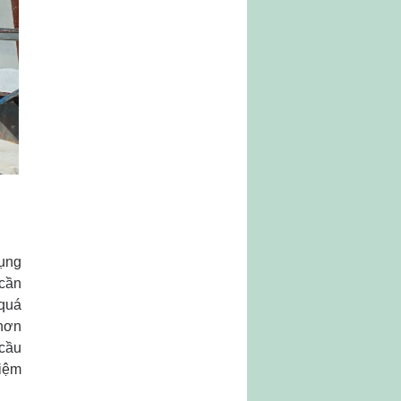
dụng
 cần
 quá
 hơn
 cầu
kiệm