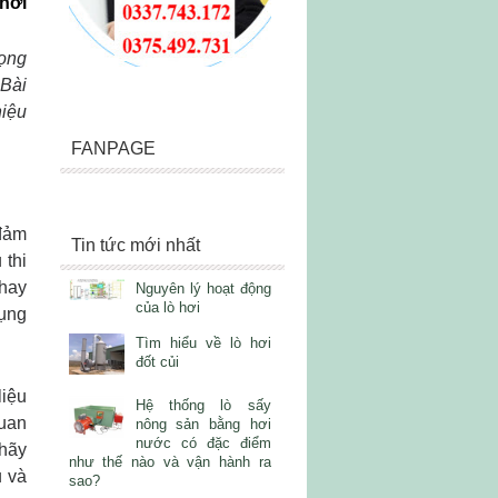
 hơi
rọng
 Bài
hiệu
FANPAGE
 đảm
Tin tức mới nhất
 thi
 hay
Nguyên lý hoạt động
của lò hơi
dụng
Tìm hiểu về lò hơi
đốt củi
liệu
Hệ thống lò sấy
quan
nông sản bằng hơi
nước có đặc điểm
 hãy
như thế nào và vận hành ra
u và
sao?