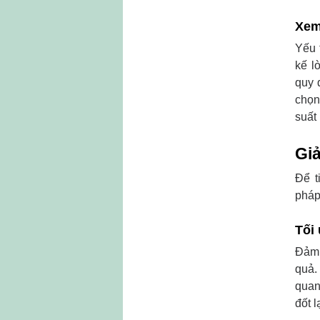
Xem
Yếu 
kế l
quy 
chọn
suất 
Giả
Để t
pháp
Tối
Đảm 
quả.
quan
đốt l