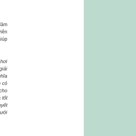
 đảm
viên
giúp
 hơi
giải
ghĩa
n có
 cho
 tốt
uyết
dưới