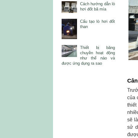
Cách hướng dẫn lò
hơi đốt bã mía
Cấu tạo lò hơi đốt
than
Thiết bị băng
chuyền hoạt động
như thế nào và
được ứng dụng ra sao
Cân
Trướ
của 
thiế
nhiề
sẽ l
sử d
được