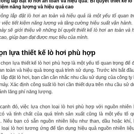
công lắp đặt lò hơi an toàn và hiệu quả: Bí quyết thiết kế lò
 kiệm năng lượng và hiệu quả cao
công lắp đặt lò hơi an toàn và hiệu quả là một yếu tố quan t
g việc tiết kiệm năng lượng và tăng cường hiệu suất vận hành.
 này sẽ giới thiệu về những bí quyết thiết kế lò hơi an toàn và 
cao, giúp bạn đạt được mục tiêu của mình.
n lựa thiết kế lò hơi phù hợp
 chọn lựa thiết kế lò hơi phù hợp là một yếu tố quan trọng để
an toàn và hiệu quả trong quá trình sử dụng. Trước khi bắt đầu
 lắp đặt lò hơi, bạn cần cân nhắc nhu cầu sử dụng của công ty
máy. Xác định công suất lò hơi cần thiết dựa trên nhu cầu sử 
ránh lãng phí năng lượng.
cạnh đó, việc lựa chọn loại lò hơi phù hợp với nguồn nhiên 
có và tính chất của quá trình sản xuất cũng là một yếu tố 
g. Nếu bạn có sẵn nguồn nhiên liệu như than, dầu hoặc khí,
 loại lò hơi tương ứng để tận dụng hiệu quả nguồn nhiên liệ