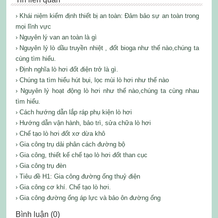
› Khái niệm kiểm định thiết bị an toàn: Đảm bảo sự an toàn trong
mọi lĩnh vực
› Nguyên lý van an toàn là gì
› Nguyên lý lò dầu truyền nhiệt , đốt bioga như thế nào,chúng ta
cùng tìm hiểu.
› Định nghĩa lò hơi đốt điện trở là gì.
› Chúng ta tìm hiểu hút bụi, lọc mùi lò hơi như thế nào
› Nguyên lý hoạt động lò hơi như thế nào,chúng ta cùng nhau
tìm hiểu.
› Cách hướng dẫn lắp ráp phụ kiện lò hơi
› Hướng dẫn vận hành, bảo trì, sửa chữa lò hơi
› Chế tạo lò hơi đốt xơ dừa khô
› Gia công trụ dải phân cách đường bộ
› Gia công, thiết kế chế tạo lò hơi đốt than cục
› Gia công trụ đèn
› Tiêu đề H1: Gia công đường ống thuỷ điện
› Gia công cơ khí. Chế tạo lò hơi.
› Gia công đường ống áp lực và bảo ôn đường ống
Bình luận (0)