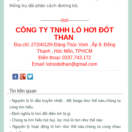
thống trụ dải phân cách đường bộ.
--------------
0o0
--------------
CÔNG TY TNHH LÒ HƠI ĐỐT
THAN
Địa chỉ: 272/4/12N Đặng Thúc Vịnh , Ấp 9, Đông
Thạnh , Hóc Môn, TPHCM
Điện thoại: 0337.743.172
Email: lohoidothan@gmail.com
Tin liên quan
› Nguyên lý lò dầu truyền nhiệt , đốt bioga như thế nào,chúng ta
cùng tìm hiểu.
› Định nghĩa lò hơi đốt điện trở là gì.
› Chúng ta tìm hiểu hút bụi, lọc mùi lò hơi như thế nào
› Nguyên lý hoạt động lò hơi như thế nào,chúng ta cùng nhau