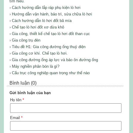
tìm hiểu.
› Cách hướng dẫn lắp ráp phụ kiện lò hơi
› Hướng dẫn vận hành, bảo trì, sửa chữa lò hơi
› Cách hướng dẫn lò hơi đốt bã mía
› Chế tạo lò hơi đốt xơ dừa khô
› Gia công, thiết kế chế tạo lò hơi đốt than cục
› Gia công trụ đèn
› Tiêu đề H1: Gia công đường ống thuỷ điện
› Gia công cơ khí. Chế tạo lò hơi.
› Gia công đường ống áp lực và bảo ôn đường ống
› Máy nghiền phân bón là gì?
› Cẩu trục công nghiệp quan trọng như thế nào
Bình luận (0)
Gửi bình luận của bạn
Họ tên
*
Email
*